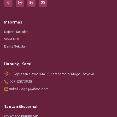
Informasi
Sejarah Sekolah
Visi & Misi
Berita Sekolah
Hubungi Kami
JL. Cepresan Klewor Km 1.5, Karangmojo, Klego, Boyolali
(0271 )2873938
smkn1.klego@yahoo.com
Tautan Eksternal
Kemendikbudristek