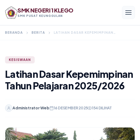
SMK NEGERI 1 KLEGO
SMK PUSAT KEUNGGULAN
BERANDA
BERITA
LATIHAN DASAR KEPEMIMPINAN TAHUN PELAJARAN 2025/2026
Menu Utama
KESISWAAN
Beranda
Latihan Dasar Kepemimpinan
Profil
Tahun Pelajaran 2025/2026
Program Keahlian
Akademik
Administrator Web
16 DESEMBER 2025
154 DILIHAT
Kesiswaan
Alumni