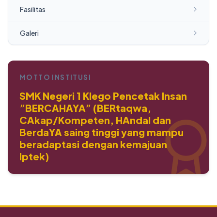
Fasilitas
Galeri
MOTTO INSTITUSI
SMK Negeri 1 Klego Pencetak Insan
”BERCAHAYA” (BERtaqwa,
CAkap/Kompeten, HAndal dan
BerdaYA saing tinggi yang mampu
beradaptasi dengan kemajuan
Iptek)