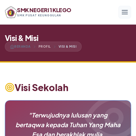
SMK NEGERI 1 KLEGO
SMK PUSAT KEUNGGULAN
Menu Utama
Visi & Misi
BERANDA
PROFIL
VISI & MISI
Beranda
Profil
Visi Sekolah
Program Keahlian
Akademik
"Terwujudnya lulusan yang
Kesiswaan
bertaqwa kepada Tuhan Yang Maha
Alumni
Esa dan berakhlak mulia,