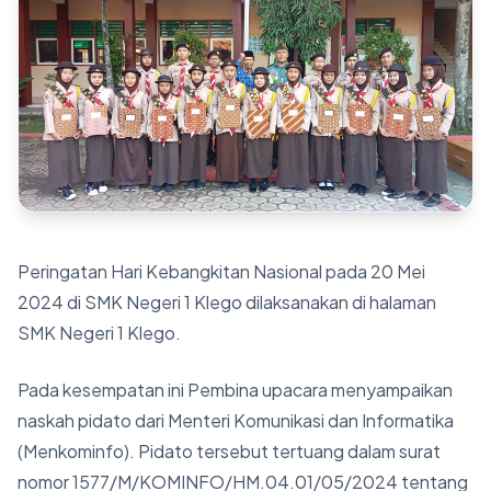
Berita
Kontak
Peringatan Hari Kebangkitan Nasional pada 20 Mei
2024 di SMK Negeri 1 Klego dilaksanakan di halaman
SMK Negeri 1 Klego.
Pada kesempatan ini Pembina upacara menyampaikan naskah pidato dari Menteri Komunikasi dan Informatika (Menkominfo). Pidato tersebut tertuang dalam surat nomor 1577/M/KOMINFO/HM.04.01/05/2024 tentang Penyampaian Pedoman Penyelenggaraan Harkitnas ke-166. Adapun teks pidatonya adalah sebagai berikut. Assalamualaikum warahmatullahi wabarakatuh, Syalom, Om Swastiastu, Namo Buddhaya, Salam Kebajikan, Salam sejahtera bagi kita sekalian. Saudara-Saudari Sebangsa dan Setanah Air, Hari-hari ini kita dihadapkan pada suatu realitas yang terpampang terang yakni, kemajuan teknologi yang melesat cepat. Kita sudah memilih bukan hanya ikut-serta, tetapi lebih daripada itu, menjadi pemain penting agar dapat menggapai dunia. Hari-hari ini hingga dua dekade ke depan merupakan momen krusial yang akan sangat menentukan langkah kita dalam mewujudkan itu semua. Refleksi atas pilihan tersebut bisa kita rujuk dengan "berkunjung kembali" kepada gagasan awal menjadikan dan membentuk Indonesia. Bagaimana sejarah telah membentuk kebangsaan kita. Sejarah diperlukan bukan karena sensasi politiknya. Juga bukan sebagai sumber keteladanan nilai semata-mata. Tetapi pada percakapan terus menerus tentang kemajuan, kemanusiaan dan kesejahteraan. Keteladanan tidak harus diikatkan pada masa lalu. Namun dapat dikaitkan dengan masa depan, yaitu pada ide-ide yang membuka ruang imajinasi peradaban. Lebih dari seabad lalu, tepatnya pada 20 Mei 1908, lahir organisasi Boedi Oetomo, yang di masa itu telah menumbuhkan bibit bagi cita-cita mewujudkan kemerdekaan Indonesia. Hari berdirinya Boedi Otomo inilah yang kelak menjadi simbol dari Hari Kebangkitan Nasional yang kita rayakan hari ini. Organisasi Boedi Oetomo bermula dari sejumlah dokter dan calon dokter di Batavia yang berkumpul mendirikan suatu organisasi modern. Banyak orang menaruh harapan pada organisasi ini dan menganggapnya sebagai motor penggerak gerakan kemerdekaan di tanah Hindia Belanda. Bahkan Van Deventer, seorang tokoh Politik Etis Belanda, menyatakan: "Sesuatu yang ajaib sedang terjadi, Insulinde molek yang sedang tidur, sudah terbangun". Boedi Oetomo menjadi awal mula tempat orang belajar dan berdebat tentang banyak hal, seperti pentingnya pendidikan barat bagi rakyat Hindia Belanda serta penyebaran pendidikan bagi seluruh lapisan masyarakat tanpa memandang priayi atau bukan. Dari sana timbul pula pemikiran tentang pentingnya memperluas keanggotaan yang mencakup seluruh rakyat Hindia Belanda. Saudara-Saudari Sebangsa dan Setanah Air, Apa yang telah dirintis Boedi Otomo dilanjutkan oleh banyak organisasi lain yang muncul belakangan. Nasionalisme Jawa khas Boedi Oetomo diperluas menjadi nasionalisme yang mencakup keseluruhan orang-orang di Hindia Belanda. Pendidikan yang hanya ditujukan pada priayi Jawa diperluas menjadi pendidikan untuk seluruh rakyat Bumiputera. Perjuangan memajukan kebudayaan Jawa diperluas menjadi perjuangan politik mengusir penjajahan Belanda. Perluasan dari cita-cita yang telah ditumbuhkan oleh Boedi Oetomo mencapai titik puncaknya pada proklamasi kemerdekaan. Sebelum Boedi Oetomo, adalah Kartini, perempuan dari kota kecil Jepara, yang mengawali lahirnya gagasan kemerdekaan, kebebasan, kesetaraan, keadilan, persaudaraan dan kemajuan, melalui tulisan-tulisannya yang tersiar ke penjuru dunia. Dialah yang menggodok aspirasi-aspirasi kemajuan di Indonesia untuk pertama kali muncul sejak lebih dari seabad lalu. Di tangannya kemajuan itu dirumuskan, diperinci, dan diperjuangkan, untuk kemudian menjadi milik seluruh bangsa Indonesia. Ia sadar betul bahwa dalam zaman baru yang modern, peralatan paling mumpuni adalah pendidikan. Pendidikan adalah wahana untuk membebaskan manusia, sekaligus membebaskan bangsa dari belenggu penjajahan. Bagi Kartini, pendidikan merupakan jalan yang dapat menguak horizon dan peradaban baru bagi kaum Bumiputera. Kartini merupakan pembaharu dalam menggagas sebuah imajinasi mengenai sebuah tatanan masyarakat yang merdeka, dan sebuah cita-cita ideal baru tentang bangsa yang lebih besar dibandingkan asal-usul sosialnya sendiri. Apa yang digagas Kartini telah jauh melampaui kisah hidupnya sendiri. Ia telah memberikan inspirasi penting bagi sumbu-sumbu kecil, yakni para kaum muda "embrio bangsa", yang perlahan menjadi nyala berkobar yang kemudian kita kenal sebagai pergerakan kebangkitan nasional. Embrio Indonesia lahir dari kemajuan modern dan pencerahan, dari kaum muda berpendidikan yang tidak kehilangan identitas ke-Indonesiaannya. Embrio Indonesia lahir dari keragaman pikiran para "kaum muda" sebagai "embrio bangsa". Di tangan kaum muda terdidik inilah cita-cita kemerdekaan dan kebebasan dirumuskan dan diperjuangkan. Alam kemerdekaan hanya bisa dicapai jika manusia setara dan bebas. Manusia yang bebas dan setara hanya dimungkinkan jika manusia tersebut terpelajar dan berpendidikan. Dari merekalah semangat kebangkitan nasional lahir. Kebangkitan nasional adalah penanda lahirnya zaman baru. Pencetus cara berpikir baru. Semangat kebangkitan nasional merumuskan kemerdekaan sebagai wahana memperjuangkan kedaulatan dan kemuliaan manusia. Apa yang digagas Boedi Oetomo, Kartini dan para embrio bangsa, kemudian dirumuskan Bung Karno sebagai "jembatan emas". Kemerdekaan dibayangkan Bung Karno sebagai sebuah "jembatan emas" yang akan membawa bangsa Indonesia menikmati kehidupan sejahtera lahir dan batin di atas tanah sendiri. Bung Karno juga menekankan bahwa di ujung "jembatan emas" akan selalu ada kemungkinan yang dapat membawa Indonesia menuju kebaikan ataupun sebaliknya, yang dalam bahasa Bung Karno "bahagia bersama atau menangis bersama". Di sinilah Bung Karno mengingatkan kita pentingnya "momen" agar kita mengambil keputusan yang tepat dan cermat untuk membawa kita pada jalan yang mengarah kepada kebaikan bagi seluruh rakyat Indonesia. Saudara-Saudari Sebangsa dan Setanah Air, Hari ini, kita berada pada fase kebangkitan kedua, melanjutkan semangat kebangkitan pertama yang telah dipancangkan para pendiri bangsa. Berbeda dengan perjuangan yang telah dirintis lebih dari seabad yang lalu, kini kita menghadapi beragam tantangan dan peluang baru. Kemajuan teknologi menjadi penanda zaman baru. Kemajuan teknologi telah menghampiri kehidupan kita sehari-hari dan menjadi bagian dari peradaban kita hari ini. Inovasi-inovasi teknologi telah mendorong perubahan kehidupan manusia secara revolusioner. Banyak kesulitan yang berhasil disolusikan oleh teknologi. Adagium di zaman ini jelas, dia yang menguasai teknologi, dia pula yang akan menguasai peradaban. Di titik ini, gambarannya makin jelas, penguasaan atas teknologi merupakan keniscayaan bagi kita untuk menyongsong "Indonesia Emas". Inovasi teknologi digital bertumbuh setiap hari. Kecepatannya bak lompatan kuantum. Dalam dua dekade terakhir, perubahannya demikian pesat. Teknologi digital, misalnya, telah melesat jauh melampaui bayangan banyak orang. Setidaknya, tak terbayangkan dalam tiga dekade yang lalu, bahwa hari ini akan seperti ini. Teknologi digital telah menebas banyak keterbatasan manusia. Dunia seakan mengerdil. Semua seperti mendekat, terpampang di depan mata. Jarak bagai tak lagi relevan. Kehadiran visual menyempurnakan kehadiran suara. Sementara itu, di hadapan kita telah terbentang potensi kekuatan yang siap merambah dunia. Bonus demografi menunjukkan bagaimana 60% penduduk Indonesia dalam dua dekade ini menjadi tenaga usia produktif yang siap mengembangkan inovasi-inovasi baru, bagi kemajuan teknologi dan pertumbuhan ekonomi. Sebagaimana telah berkali-kali dinyatakan oleh Presiden Joko Widodo, peluang kita menjadi negara maju ada dalam 10 hingga 15 tahun ke depan dengan memaksimalkan bonus demografi. Presiden juga menekankan bagaimana di dalam sejarah peradaban negara-negara dan bangsa-bangsa, kesempatan itu hanya datang satu kali, oleh karenanya kita sama sekali tidak boleh keliru dalam memilih langkah. Saudara-Saudari Sebangsa dan Setanah Air, Bonus demografi yang dimiliki Indonesia haruslah dikelola dengan kebijaksanaan. Salah satu yang berpeluang menjadi penopangnya adalah adopsi teknologi digital. Tingkat penetrasi internet di Indonesia telah mencapai 79.5% dari total populasi. Ini diperkuat dengan potensi ekonomi digital ASEAN yang diperkirakan meroket hingga 1 triliun USD pada Tahun 2030. Dalam aspek bisnis, sosial, dan ekonomi, transformasi digital dapat menciptakan lapangan kerja baru dan mendukung pertumbuhan ekonomi, serta meningkatkan produktivitas dan profitabilitas bisnis. Sementara itu, dalam aspek sosial dan lingkungan, transformasi digital mampu meningkatkan akses terhadap berbagai teknologi untuk mitigasi dan adaptasi perubahan iklim. Potensi-potensi ini tentu mendukung percepatan transformasi digital, sekaligus membuka peluang bagi Indonesia untuk keluar dari middle-income trap. Perekonomian Indonesia harus tumbuh di kisaran 6 hingga 7% untuk dapat mencapai target negara berpendapatan tinggi atau negara maju pada tahun 2045. Dengan pencanangan percepatan transformasi digital nasional oleh Bapak Presiden Joko Widodo yang dipacu beberapa tahun terakhir ini, tantangan demi tantangan dapat kita hadapi bersama. Kerja bersama dari seluruh komponen bangsa telah menggerakkan roda transformasi dengan pasti. Hasil demi hasil bisa mulai dinikmati, mulai dari kalangan perkotaan sampai dengan pedesaan, di seluruh penjuru tanah air. Kebangkitan kedua merupakan momen terpenting bagi kita hari ini. Kita harus menatap masa depan dengan penuh optimisme, kepercayaan diri, dan keyakinan. Kemajuan telah terpampang di depan mata. Momen ini mesti kita tangkap agar kita langgeng menuju mimpi sebagai bangsa. Tidak mungkin lagi bagi kita untuk berjalan lamban, karena kita berkejaran dengan waktu. Di titik inilah, seluruh potensi sumber daya alam kita, bonus demografi kita, potensi transformasi digital kita, menjadi modal dasar menuju "Indonesia Emas 2045". Mari kita rayakan kebangkitan nasional kedua menuju Indonesia Emas! Wassalamualaikum warahmatullahi wabarakatuh, Syalom, Om santi, santi, santi om, Namo Bu