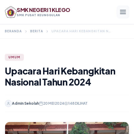
SMK NEGERI 1 KLEGO
SMK PUSAT KEUNGGULAN
BERANDA
BERITA
UPACARA HARI KEBANGKITAN NASIONAL TAHUN 2024
Menu Utama
UMUM
Beranda
Upacara Hari Kebangkitan
Profil
Nasional Tahun 2024
Program Keahlian
Akademik
Admin Sekolah
20 MEI 2024
148 DILIHAT
Kesiswaan
Alumni