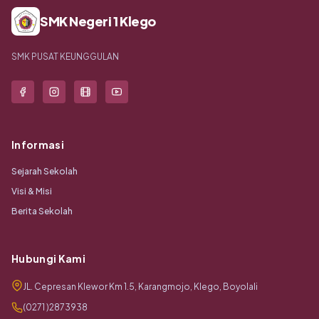
SMK Negeri 1 Klego
SMK PUSAT KEUNGGULAN
Informasi
Sejarah Sekolah
Visi & Misi
Berita Sekolah
Hubungi Kami
JL. Cepresan Klewor Km 1.5, Karangmojo, Klego, Boyolali
(0271 )2873938