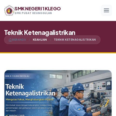
SMK NEGERI 1 KLEGO
SMK PUSAT KEUNGGULAN
Menu Utama
Teknik Ketenagalistrikan
BERANDA
KEAHLIAN
TEKNIK KETENAGALISTRIKAN
Beranda
Profil
Program Keahlian
Akademik
Kesiswaan
Alumni